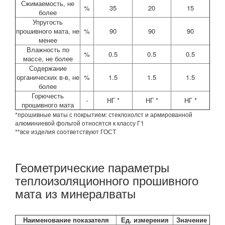
Сжимаемость, не
%
35
20
15
более
Упругость
прошивного мата, не
%
90
90
90
менее
Влажность по
%
0.5
0.5
0.5
массе, не более
Содержание
органических в-в, не
%
1.5
1.5
1.5
более
Горючесть
-
НГ *
НГ *
НГ *
прошивного мата
*прошивные маты с покрытием: стеклохолст и армированной
алюминиевой фольгой относятся к классу Г1
**все изделия соответствуют ГОСТ
Геометрические параметры
теплоизоляционного прошивного
мата из минералваты
Наименование показателя
Ед. измерения
Значение