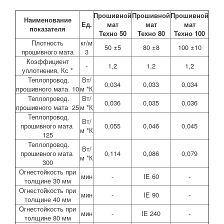
Прошивной
Прошивной
Прошивной
Наименование
Ед.
мат
мат
мат
показателя
Техно 50
Техно 80
Техно 100
Плотность
кг/м
50 ±5
80 ±8
100 ±10
прошивного мата
3
Коэффициент
-
1,2
1,2
1,2
уплотнения, Кс *
Теплопровод.
Вт/
0,034
0,033
0,034
прошивного мата 10
м *К
Теплопровод.
Вт/
0,036
0,035
0,036
прошивного мата 25
м *К
Теплопровод.
Вт/
прошивного мата
0,055
0,046
0,045
м *К
125
Теплопровод.
Вт/
прошивного мата
0,114
0,086
0,079
м *К
300
Огнестойкость при
мин
-
IE 60
-
толщине 30 мм
Огнестойкость при
мин
-
IE 90
-
толщине 40 мм
Огнестойкость при
мин
-
IE 240
-
толщине 80 мм